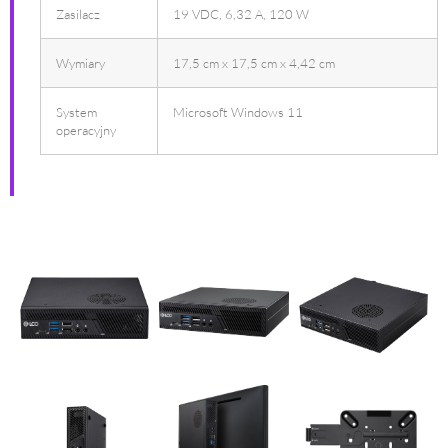
Zasilacz
19 VDC, 6,32 A, 120 W
Wymiary
17,5 cm x 17,5 cm x 4,42 cm
System
Microsoft Windows 11
operacyjny