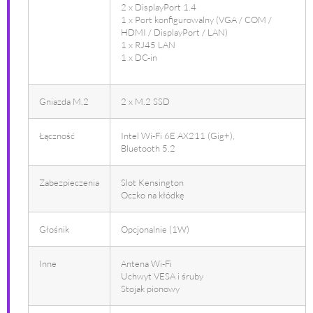
2 x DisplayPort 1.4
1 x Port konfigurowalny (VGA / COM /
HDMI / DisplayPort / LAN)
1 x RJ45 LAN
1 x DC-in
Gniazda M.2
2 x M.2 SSD
Łączność
Intel Wi-Fi 6E AX211 (Gig+),
Bluetooth 5.2
Zabezpieczenia
Slot Kensington
Oczko na kłódkę
Głośnik
Opcjonalnie (1W)
Inne
Antena Wi-Fi
Uchwyt VESA i śruby
Stojak pionowy