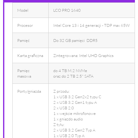
Model
LCO PRO 1640
Procesor
Intel Core 13 i 14 generacji - TDP max 65W
Pamięć
Do 32 GB pamięci DDR5
Karta graficzna
Zintegrowana: Intel UHD Graphics
Pamięc
do 4 TB M.2 NVMe
masowa
oraz do 2 TB 2.5" SATA
Porty/gniazda
Z przodu:
1 x USB 3.2 Gen2x2 typu C
2 x USB 3.2 Gen1 typu A
2 x USB 2.0
1 x wejście mikrofonowe
1 x gniazdo audio
Z tyłu:
2 x USB 3.2 Gen2 Typ A
1 x USB 2.0 Typ A