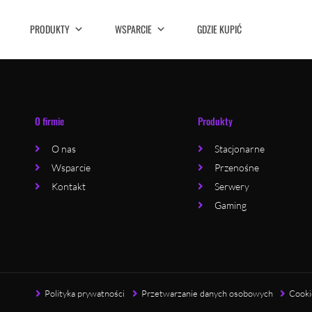
PRODUKTY
WSPARCIE
GDZIE KUPIĆ
O firmie
Produkty
O nas
Stacjonarne
Wsparcie
Przenośne
Kontakt
Serwery
Gaming
Polityka prywatności
Przetwarzanie danych osobowych
Cooki